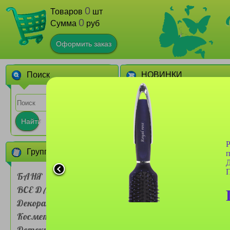
0
Товаров
шт
0
Сумма
руб
Оформить заказ
Поиск
НОВИНКИ
1
Найти
Р
Группы товаров
Д
П
БАНЯ
ВСЕ ДЛЯ ДОМА
Сумочка для ланч-бокса
Farres №BDH 001 двух
Декоративная
слойная Мультяшные
животные
Косметика
1
Детские товары