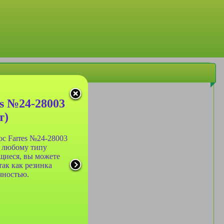
es №24-28003
т)
ос Farres №24-28003
к любому типу
ющиеся, вы можете
так как резинка
чностью.