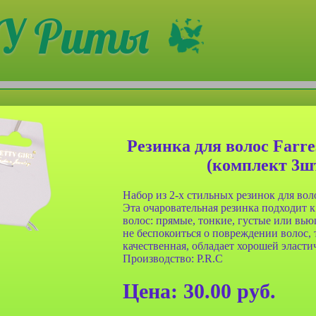
У Риты
Резинка для волос Farr
(комплект 3ш
Набор из 2-х стильных резинок для вол
Эта очаровательная резинка подходит 
волос: прямые, тонкие, густые или вь
не беспокоиться о повреждении волос, 
качественная, обладает хорошей эласти
Производство: P.R.C
анч-бокса
Сумочка для ланч-бокса
001 двух
Farres №BDH 002 двух
льтяшные
слойная Мультяшные
Цена:
30.00
руб.
ные
животные