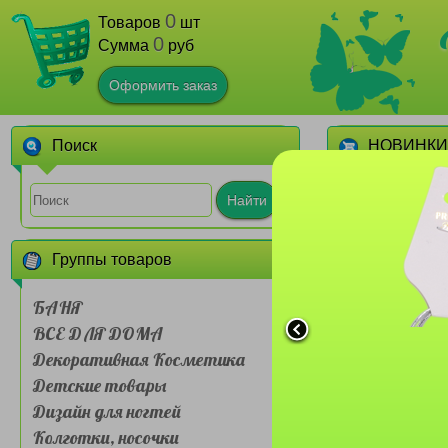
0
Товаров
шт
0
Сумма
руб
Оформить заказ
Поиск
НОВИНКИ
1
Найти
Группы товаров
БАНЯ
ВСЕ ДЛЯ ДОМА
Декоративная Косметика
Сумочка для л
Детские товары
Farres №BDH 
слойная Му
Дизайн для ногтей
живот
1
Колготки, носочки