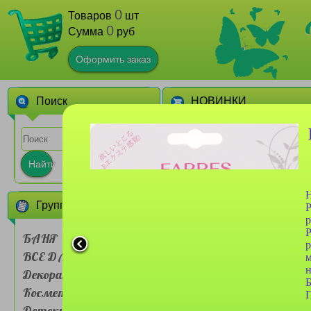
0
Товаров
шт
0
Сумма
руб
Оформить заказ
Поиск
НОВИНКИ
1
Найти
Н
Группы товаров
Р
р
Р
БАНЯ
р
ВСЕ ДЛЯ ДОМА
Сумочка для ланч-бокса
Farres №BDH 001 двух
Декоративная
слойная Мультяшные
животные
Косметика
1
П
Детские товары