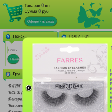
0
Товаров
шт
0
Сумма
руб
Оформить заказ
Поиск
НОВИНКИ
1
Найти
Н
Группы товаров
Р
р
Р
БАНЯ
р
ВСЕ ДЛЯ ДОМА
Сумочка для ланч-бокса
Farres №BDH 001 двух
Декоративная
слойная Мультяшные
животные
Косметика
1
П
Детские товары