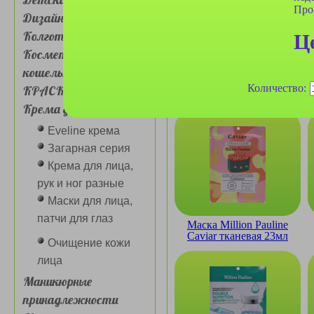
Про
Дизайн для ногтей
Колготки, носочки
Ц
Косметички, сумочки,
кошельки
Маска Mavellin Dragon
Количество:
КРАСКА ДЛЯ ВОЛОС
Fruit тканевая 30мл
Крема для лица и глаз
Eveline крема
Загарная серия
Крема для лица,
рук и ног разные
Маски для лица,
патчи для глаз
Маска Million Pauline
Caviar тканевая 23мл
Очищение кожи
лица
Маникюрные
принадлежности