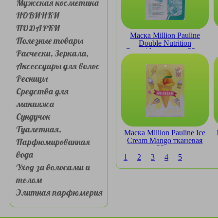
Мужская косметика
НОВИНКИ
ПОДАРКИ
Маска Million Pauline
Полезные товары
Double Nutrition
Ceramide тканевая 23мл
Расчески, Зеркала,
Аксессуары для волос
Ресницы
Средства для
макияжа
Сундучок
Туалетная,
Маска Million Pauline Ice
Парфюмированная
Cream Mango тканевая
23мл
вода
1
2
3
4
5
Уход за волосами и
телом
Элитная парфюмерия