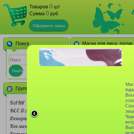
0
Товаров
шт
0
Сумма
руб
Оформить заказ
Поиск
Маски для лица, патчи 
1
2
3
4
5
Найти
Мас
Группы товаров
бар
Вос
усп
БАНЯ
Спо
ВСЕ ДЛЯ ДОМА
Кисть для нанесения
лиц
масок Farres №MZ514
Чер
Декоративная
силконовая
вотр
Косметика
Вып
нед
Детские товары