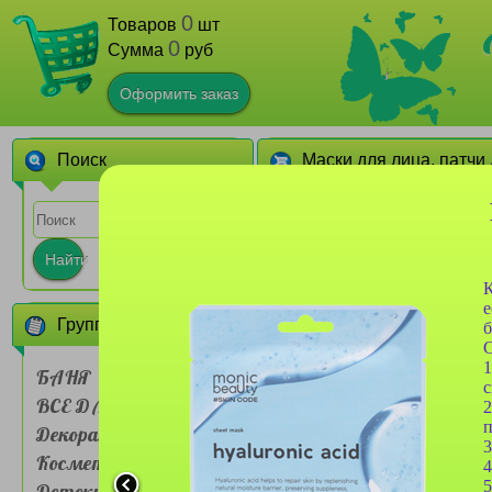
0
Товаров
шт
0
Сумма
руб
Оформить заказ
Поиск
Маски для лица, патчи 
1
2
3
4
5
Найти
е
Группы товаров
С
1
БАНЯ
с
ВСЕ ДЛЯ ДОМА
Кисть для нанесения
2
масок Farres №MZ514
п
Декоративная
силконовая
3
Косметика
4
5
Детские товары