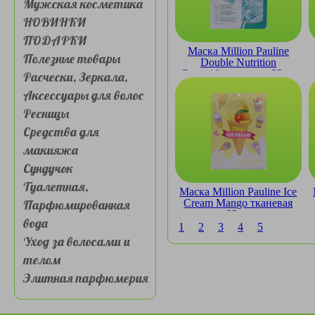
Мужская косметика
НОВИНКИ
ПОДАРКИ
Маска Million Pauline
Полезные товары
Double Nutrition
Ceramide тканевая 23мл
Расчески, Зеркала,
Аксессуары для волос
Ресницы
Средства для
макияжа
Сундучок
Туалетная,
Маска Million Pauline Ice
Парфюмированная
Cream Mango тканевая
23мл
вода
1
2
3
4
5
Уход за волосами и
телом
Элитная парфюмерия