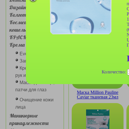
п
Дизайн для ногтей
С
P
Колготки, носочки
1
Косметички, сумочки,
T
кошельки
(
N
Маска Mavellin Dragon
КРАСКА ДЛЯ ВОЛОС
Fruit тканевая 30мл
U
Крема для лица и глаз
П
Eveline крема
Загарная серия
Крема для лица,
Количество:
рук и ног разные
Маски для лица,
патчи для глаз
Маска Million Pauline
Caviar тканевая 23мл
Очищение кожи
лица
Маникюрные
принадлежности