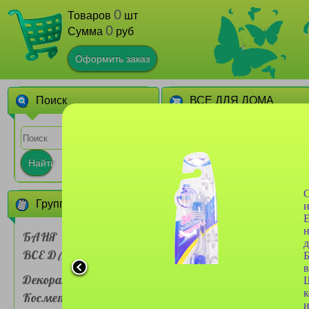
0
Товаров
шт
0
Сумма
руб
Оформить заказ
Поиск
ВСЕ ДЛЯ ДОМА
1
2
3
4
5
6
7
Найти
С
Группы товаров
и
Е
н
БАНЯ
д
ВСЕ ДЛЯ ДОМА
Скатерть одноразовая
Б
Avikomp В гостях у
в
сказки 110х150см
Декоративная
Щ
к
Косметика
и