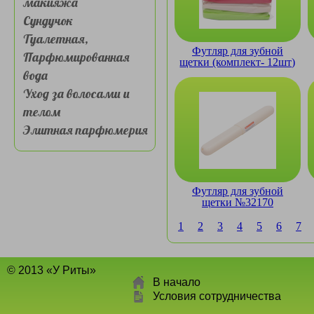
макияжа
Сундучок
Туалетная,
Футляр для зубной
Парфюмированная
щетки (комплект- 12шт)
вода
Уход за волосами и
телом
Элитная парфюмерия
Футляр для зубной
щетки №32170
1
2
3
4
5
6
7
© 2013 «У Риты»
В начало
Условия сотрудничества