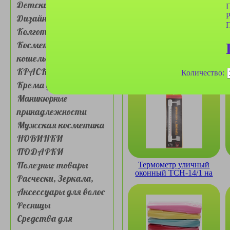
Детские товары
П
Р
Дизайн для ногтей
П
Колготки, носочки
Косметички, сумочки,
кошельки
Скатерть одноразовая
КРАСКА ДЛЯ ВОЛОС
Avikomp Маки
Количество:
110х220см
Крема для лица и глаз
Маникюрные
принадлежности
Мужская косметика
НОВИНКИ
ПОДАРКИ
Полезные товары
Термометр уличный
оконный TCH-14/1 на
Расчески, Зеркала,
липучке
Аксессуары для волос
Ресницы
Средства для