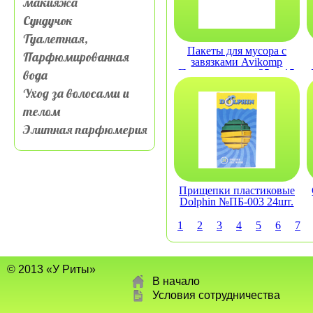
макияжа
Сундучок
Туалетная,
Пакеты для мусора с
Парфюмированная
завязками Avikomp
вода
Простоквашино 35 л, 15
шт., рулон, черные
Уход за волосами и
телом
Элитная парфюмерия
Прищепки пластиковые
Dolphin №ПБ-003 24шт.
1
2
3
4
5
6
7
© 2013 «У Риты»
В начало
Условия сотрудничества