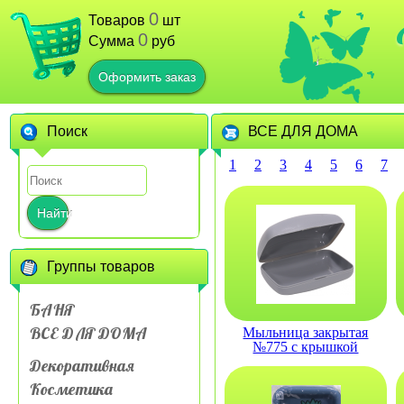
0
Товаров
шт
0
Сумма
руб
Оформить заказ
Поиск
ВСЕ ДЛЯ ДОМА
1
2
3
4
5
6
7
Найти
Группы товаров
БАНЯ
ВСЕ ДЛЯ ДОМА
Мыльница закрытая
№775 с крышкой
дорожная
Декоративная
Косметика