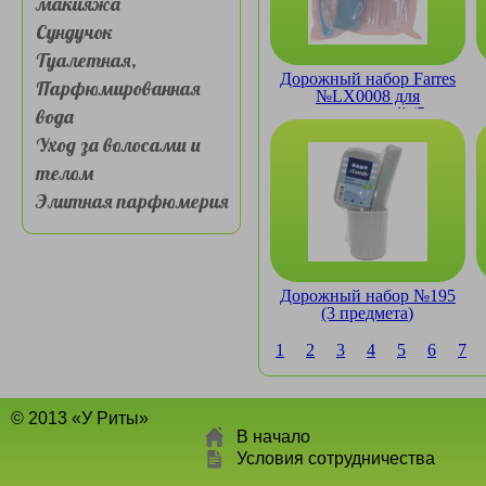
макияжа
Сундучок
Туалетная,
Дорожный набор Farres
Парфюмированная
№LX0008 для
вода
путешествий (5
предметов)
Уход за волосами и
телом
Элитная парфюмерия
Дорожный набор №195
(3 предмета)
1
2
3
4
5
6
7
© 2013 «У Риты»
В начало
Условия сотрудничества