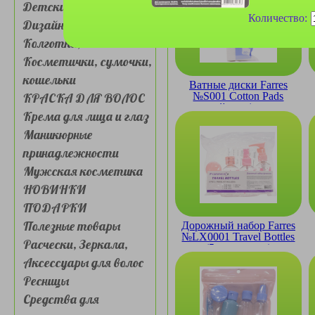
Детские товары
Количество:
Дизайн для ногтей
Колготки, носочки
Косметички, сумочки,
кошельки
Ватные диски Farres
КРАСКА ДЛЯ ВОЛОС
№S001 Cotton Pads
трехслойные (упаковка
Крема для лица и глаз
80шт)
Маникюрные
принадлежности
Мужская косметика
НОВИНКИ
ПОДАРКИ
Полезные товары
Дорожный набор Farres
№LX0001 Travel Bottles
Расчески, Зеркала,
(5 предметов)
Аксессуары для волос
Ресницы
Средства для