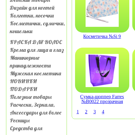
Дизайн для ногтей
Колготки, носочки
Косметички, сумочки,
кошельки
Косметичка №Si 9
КРАСКА ДЛЯ ВОЛОС
Крема для лица и глаз
Маникюрные
принадлежности
Мужская косметика
НОВИНКИ
ПОДАРКИ
Полезные товары
Сумка-шоппер Farres
№B0022 прозрачная
Расчески, Зеркала,
Аксессуары для волос
1
2
3
4
Ресницы
Средства для