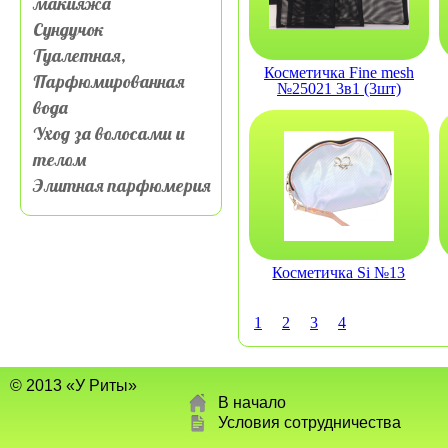
макияжа
Сундучок
Туалетная,
Косметичка Fine mesh
Парфюмированная
№25021 3в1 (3шт)
вода
Уход за волосами и
телом
Элитная парфюмерия
Косметичка Si №13
1
2
3
4
© 2013 «У Риты»
В начало
Условия сотрудничества