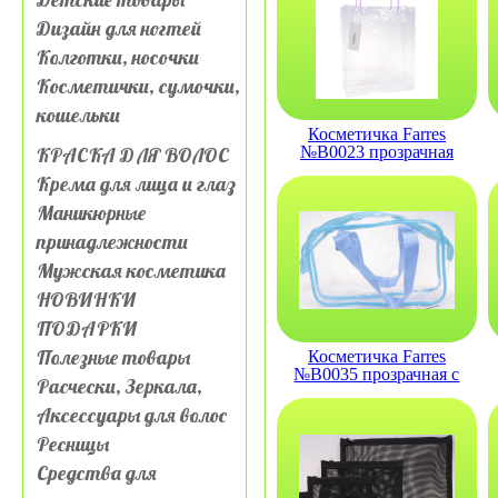
Дизайн для ногтей
Колготки, носочки
Косметички, сумочки,
кошельки
Косметичка Farres
КРАСКА ДЛЯ ВОЛОС
№B0023 прозрачная
Крема для лица и глаз
Маникюрные
принадлежности
Мужская косметика
НОВИНКИ
ПОДАРКИ
Полезные товары
Косметичка Farres
№B0035 прозрачная с
Расчески, Зеркала,
ручками
Аксессуары для волос
Ресницы
Средства для