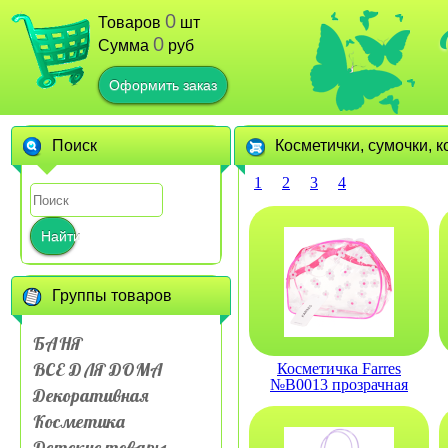
0
Товаров
шт
0
Сумма
руб
Оформить заказ
Поиск
Косметички, сумочки, 
1
2
3
4
Найти
Группы товаров
БАНЯ
ВСЕ ДЛЯ ДОМА
Косметичка Farres
№B0013 прозрачная
Декоративная
ромашка
Косметика
Детские товары