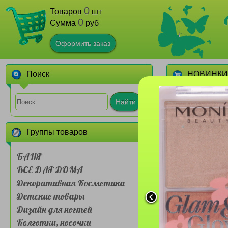
0
Товаров
шт
0
Сумма
руб
Оформить заказ
Поиск
НОВИНКИ
1
Найти
Группы товаров
БАНЯ
ВСЕ ДЛЯ ДОМА
Декоративная Косметика
Сумочка для л
Детские товары
Farres №BDH 
слойная Му
Дизайн для ногтей
живот
1
Колготки, носочки