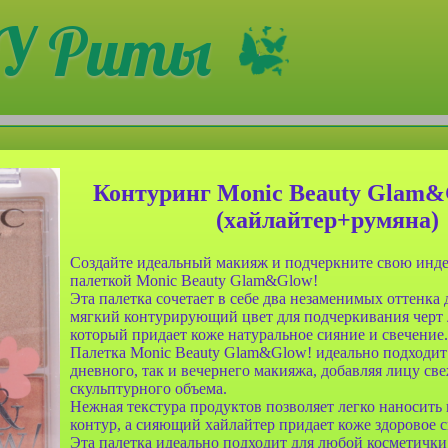
У Риты
Контуринг Monic Beauty Glam&
(хайлайтер+румяна)
Создайте идеальный макияж и подчеркните свою инде
палеткой Monic Beauty Glam&Glow!
Эта палетка сочетает в себе два незаменимых оттенка 
мягкий контурирующий цвет для подчеркивания черт 
который придает коже натуральное сияние и свечение.
Палетка Monic Beauty Glam&Glow! идеально подходит 
анч-бокса
Сумочка для ланч-бокса
дневного, так и вечернего макияжа, добавляя лицу св
001 двух
Farres №BDH 002 двух
скульптурного объема.
льтяшные
слойная Мультяшные
Нежная текстура продуктов позволяет легко наносить
ные
животные
контур, а сияющий хайлайтер придает коже здоровое с
Эта палетка идеально подходит для любой косметички