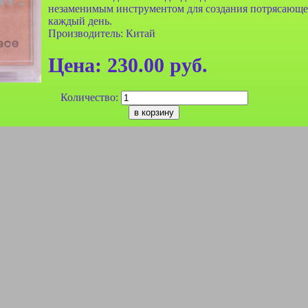
незаменимым инструментом для создания потрясающег
каждый день.
Производитель: Китай
Цена:
230.00
руб.
Количество: