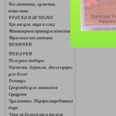
Косметички, сумочки,
кошельки
КРАСКА ДЛЯ ВОЛОС
Крема для лица и глаз
Маникюрные принадлежности
Мужская косметика
НОВИНКИ
ПОДАРКИ
Полезные товары
Расчески, Зеркала, Аксессуары
для волос
Ресницы
Средства для макияжа
Сундучок
Туалетная, Парфюмированная
вода
Уход за волосами и телом