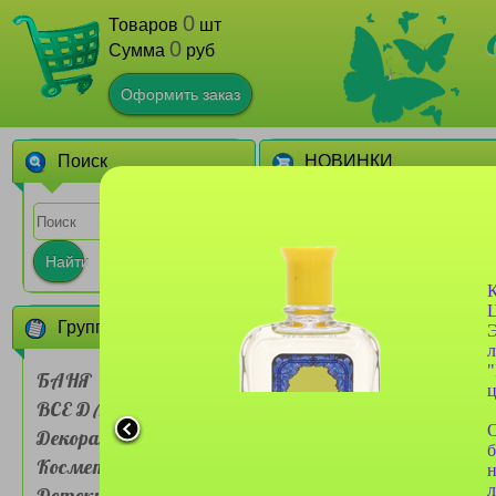
0
Товаров
шт
0
Сумма
руб
Оформить заказ
Поиск
НОВИНКИ
1
Найти
К
Ц
Группы товаров
Э
л
"
БАНЯ
ц
ВСЕ ДЛЯ ДОМА
Сумочка для ланч-бокса
Farres №BDH 001 двух
О
Декоративная
слойная Мультяшные
б
животные
Косметика
1
н
л
Детские товары