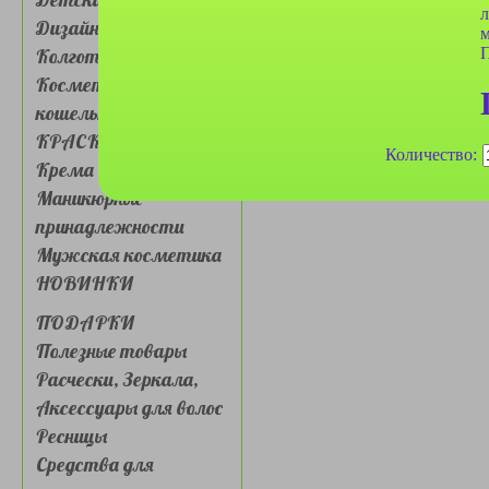
л
Дизайн для ногтей
м
П
Колготки, носочки
Косметички, сумочки,
кошельки
КРАСКА ДЛЯ ВОЛОС
Количество:
Крема для лица и глаз
Маникюрные
принадлежности
Мужская косметика
НОВИНКИ
ПОДАРКИ
Полезные товары
Расчески, Зеркала,
Аксессуары для волос
Ресницы
Средства для