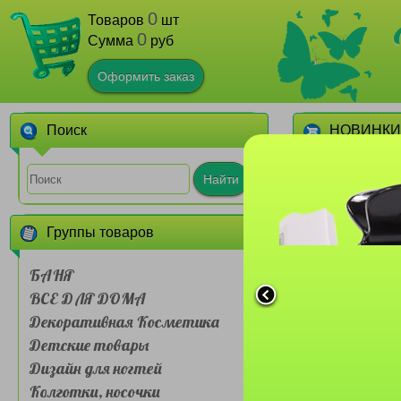
0
Товаров
шт
0
Сумма
руб
Оформить заказ
Поиск
НОВИНКИ
1
Найти
Группы товаров
БАНЯ
ВСЕ ДЛЯ ДОМА
Декоративная Косметика
Сумочка для л
Детские товары
Farres №BDH 
слойная Му
Дизайн для ногтей
живот
1
Колготки, носочки