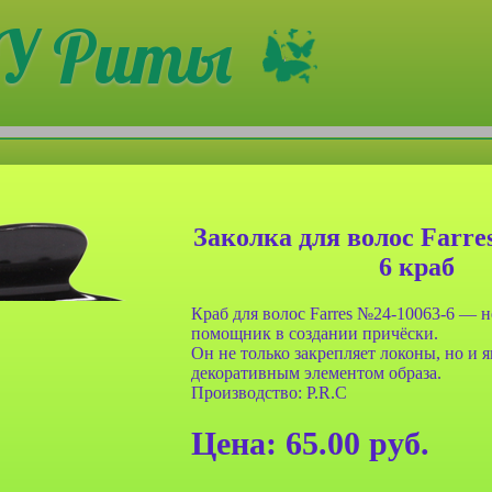
У Риты
Заколка для волос Farre
6 краб
Краб для волос Farres №24-10063-6 —
помощник в создании причёски.
Он не только закрепляет локоны, но и я
декоративным элементом образа.
Производство: P.R.C
анч-бокса
Сумочка для ланч-бокса
001 двух
Farres №BDH 002 двух
Цена:
65.00
руб.
льтяшные
слойная Мультяшные
ные
животные