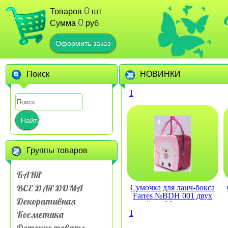
0
Товаров
шт
0
Сумма
руб
Оформить заказ
Поиск
НОВИНКИ
1
Найти
Группы товаров
БАНЯ
ВСЕ ДЛЯ ДОМА
Сумочка для ланч-бокса
Farres №BDH 001 двух
Декоративная
слойная Мультяшные
животные
Косметика
1
Детские товары