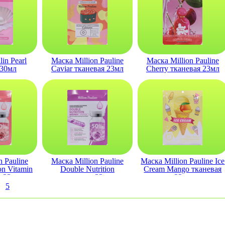
in Pearl
Маска Million Pauline
Маска Million Pauline
 30мл
Caviar тканевая 23мл
Cherry тканевая 23мл
n Pauline
Маска Million Pauline
Маска Million Pauline Ice
on Vitamin
Double Nutrition
Cream Mango тканевая
я 23мл
тканевая 23мл
23мл
5