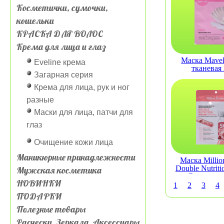
Косметички, сумочки,
кошельки
КРАСКА ДЛЯ ВОЛОС
Крема для лица и глаз
Маска Mavell
Eveline крема
тканевая
Загарная серия
Крема для лица, рук и ног
разные
Маски для лица, патчи для
глаз
Очищение кожи лица
Маникюрные принадлежности
Маска Millio
Double Nutriti
Мужская косметика
C тканева
НОВИНКИ
1
2
3
4
ПОДАРКИ
Полезные товары
Расчески, Зеркала, Аксессуары