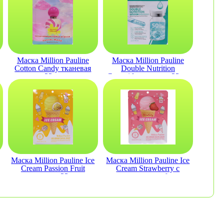
Маска Million Pauline
Маска Million Pauline
Cotton Candy тканевая
Double Nutrition
23мл
Ceramide тканевая 23мл
Маска Million Pauline Ice
Маска Million Pauline Ice
Cream Passion Fruit
Cream Strawberry с
тканевая 23мл
экстрактом клубники
тканевая