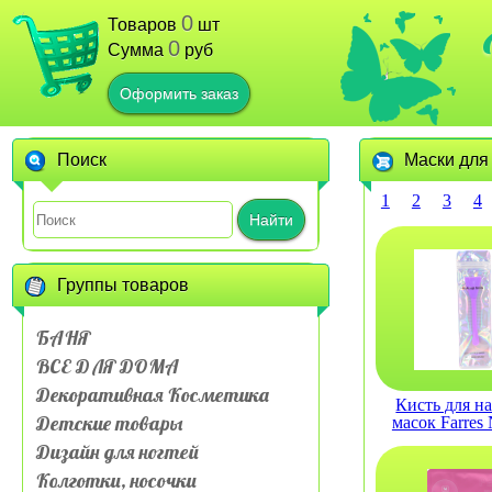
0
Товаров
шт
0
Сумма
руб
Оформить заказ
Поиск
Маски для 
1
2
3
4
Найти
Группы товаров
БАНЯ
ВСЕ ДЛЯ ДОМА
Декоративная Косметика
Кисть для н
Детские товары
масок Farre
силконо
Дизайн для ногтей
Колготки, носочки