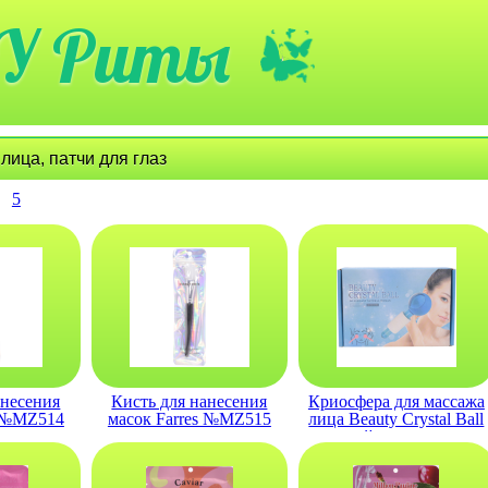
У Риты
лица, патчи для глаз
5
анесения
Кисть для нанесения
Криосфера для массажа
s №MZ514
масок Farres №MZ515
лица Beauty Crystal Ball
вая
силконовая
розовый охлаждающая
2шт